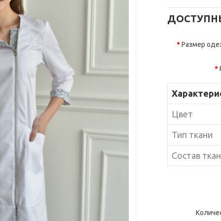
ДОСТУПН
Размер од
Характери
Цвет
Тип ткани
Состав тка
Количе