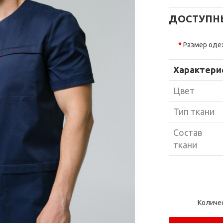
ДОСТУПН
Размер од
Характери
Цвет
Тип ткани
Состав
ткани
Количе