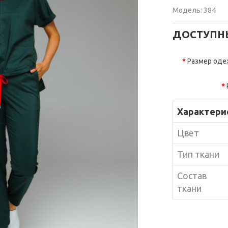
Модель:
384
ДОСТУПН
Размер од
Характери
Цвет
Тип ткани
Состав
ткани