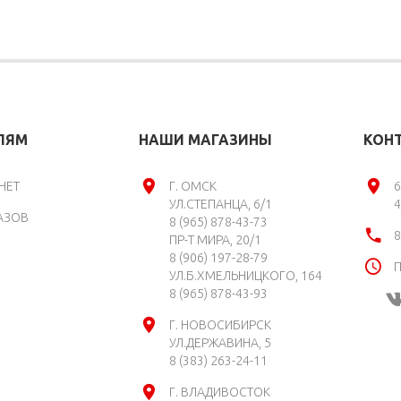
ЛЯМ
НАШИ МАГАЗИНЫ
КОН
НЕТ
Г. ОМСК
6
УЛ.СТЕПАНЦА, 6/1
4
АЗОВ
8 (965) 878-43-73
8
ПР-Т МИРА, 20/1
8 (906) 197-28-79
П
УЛ.Б.ХМЕЛЬНИЦКОГО, 164
8 (965) 878-43-93
Г. НОВОСИБИРСК
УЛ.ДЕРЖАВИНА, 5
8 (383) 263-24-11
Г. ВЛАДИВОСТОК